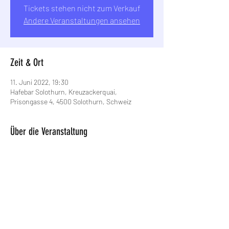
Tickets stehen nicht zum Verkauf
Andere Veranstaltungen ansehen
Zeit & Ort
11. Juni 2022, 19:30
Hafebar Solothurn, Kreuzackerquai,
Prisongasse 4, 4500 Solothurn, Schweiz
Über die Veranstaltung
https://www.algrappolo.ch/events/
Diese Veranstaltung teilen