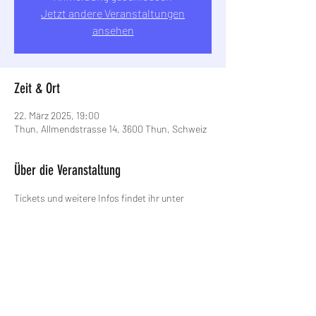
Jetzt andere Veranstaltungen
ansehen
Zeit & Ort
22. März 2025, 19:00
Thun, Allmendstrasse 14, 3600 Thun, Schweiz
Über die Veranstaltung
Tickets und weitere Infos findet ihr unter 
https://mokka.ch/event/beat-moustache-
patskats/
. 
Diese Veranstaltung teilen